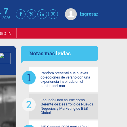
. 7
Ingresar
e 2026
RED IN
Notas más
leídas
Pandora presentó sus nuevas
colecciones de verano con una
experiencia inspirada en el
espíritu del mar
Facundo Haro asume como
Gerente de Desarrollo de Nuevos
Negocios y Marketing de B&B
Global
SIP Connect 2026 (parte II): el