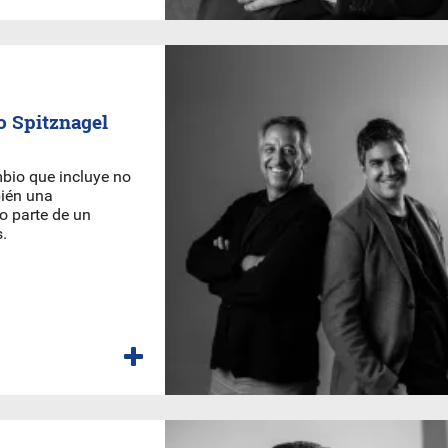
o Spitznagel
io que incluye no
bién una
o parte de un
.