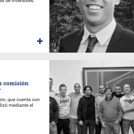
les de inversores.
u comisión
7
ción, que cuenta con
alizó mediante el