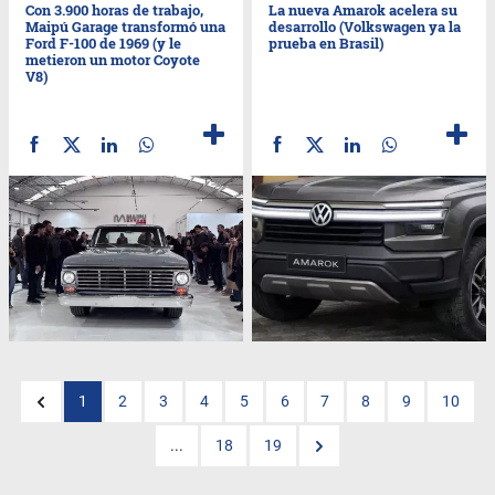
Con 3.900 horas de trabajo,
La nueva Amarok acelera su
Maipú Garage transformó una
desarrollo (Volkswagen ya la
Ford F-100 de 1969 (y le
prueba en Brasil)
metieron un motor Coyote
V8)
1
2
3
4
5
6
7
8
9
10
...
18
19