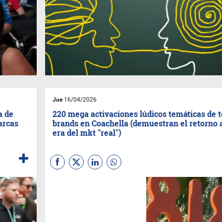
Jue
16/04/2026
a de
220 mega activaciones lúdicos temáticas de 
arcas
brands en Coachella (demuestran el retorno a
era del mkt "real")
220 activaciones en el
desierto de California explican
mejor que cualquier MBA
cómo las marcas deben
construir su futuro.
Coachella