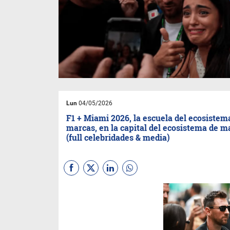
Lun
04/05/2026
F1 + Miami 2026, la escuela del ecosistem
marcas, en la capital del ecosistema de m
(full celebridades & media)
El Gran Premio de Miami de
2026, celebrado del 1 al 3 de
mayo, ha consolidado su
reputación como uno de los
eventos con mayor presencia