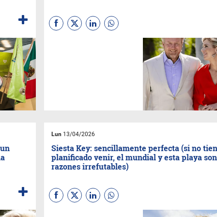
La monarca nacida en
Argentina convierte cada
aparición pública en una
masterclass de comunicación
visual. Descubrí por qué sus
elecciones cromáticas no son
casualidad sino el resultado
de un trabajo profundo.
Lun
13/04/2026
 un
Siesta Key: sencillamente perfecta (si no tie
ia
planificado venir, el mundial y esta playa son
razones irrefutables)