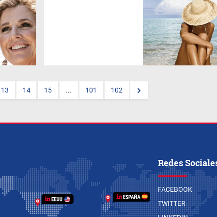
¿En serio aún no conoces
Siesta Key
(Florida)? Donde
esta la 2ª mejor playa del
continente, y la 10 top del
mundo, es absolutamente un
lugar soñado, diverso,
accesible y con muy buena
vibra.
13
14
15
...
101
102
Redes Sociale
FACEBOOK
TWITTER