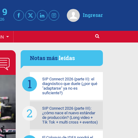
 9
Ingresar
026
IN
Notas más
leídas
SIP Connect 2026 (parte II): el
diagnóstico que duele (¿por qué
"adaptarse" ya no es
suficiente?)
SIP Connect 2026 (parte III):
¿cómo nace el nuevo estándar
de producción? (Long video +
Tik Tok + multi cross + eventos)
El Coloquio de IDEA pondrá el