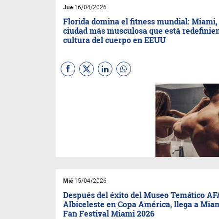
Jue
16/04/2026
Florida domina el fitness mundial: Miami, 
ciudad más musculosa que está redefinien
cultura del cuerpo en EEUU
Miami y sus 482 Gimnasios.
Una Obsesión Colectiva. Un
Fenómeno Global. Es la cuarta
ciudad más musculosa de
Estados Unidos, y el estado de
Florida se está convirtiendo en
la capital mundial del fitness.
Mié
15/04/2026
Después del éxito del Museo Temático AF
Albiceleste en Copa América, llega a Mia
Fan Festival Miami 2026