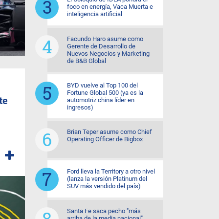
foco en energía, Vaca Muerta e
inteligencia artificial
Facundo Haro asume como
Gerente de Desarrollo de
Nuevos Negocios y Marketing
de B&B Global
BYD vuelve al Top 100 del
Fortune Global 500 (ya es la
te
automotriz china líder en
ingresos)
Brian Teper asume como Chief
Operating Officer de Bigbox
Ford lleva la Territory a otro nivel
(lanza la versión Platinum del
SUV más vendido del país)
Santa Fe saca pecho "más
arriba de la media nacional"