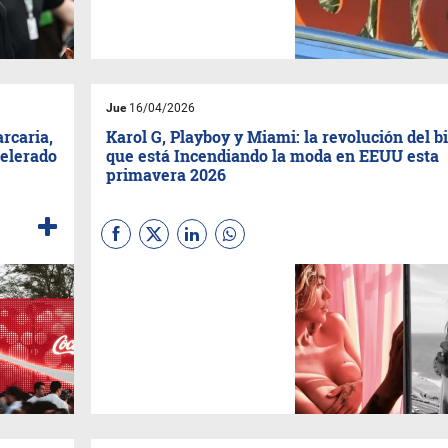
2026:
el mayor laboratorio de
marketing experiencial del
mundo.
Jue
16/04/2026
arcaria,
Karol G, Playboy y Miami: la revolución del b
celerado
que está Incendiando la moda en EEUU esta
primavera 2026
Hay momentos en la historia
de la moda que no solo se
planifican. Simplemente se
potencian. Y es lo que está
ocurriendo esta primavera de
2026 en Miami, Los Ángeles y
las principales capitales del
estilo en USA.