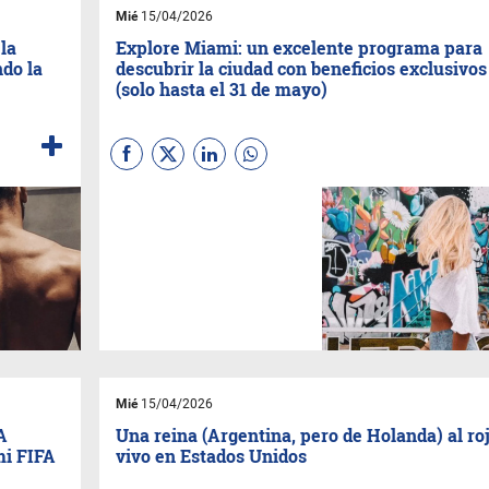
Mié
15/04/2026
la
Explore Miami: un excelente programa para
do la
descubrir la ciudad con beneficios exclusivos
(solo hasta el 31 de mayo)
El
Greater Miami Convention
& Visitors Bureau
(GMCVB) presenta
Explore
Miami,
una iniciativa por
tiempo limitado ( del 1 de abril
al 31 de mayo), que invita a
visitantes y a residentes a
redescubrir lo mejor de Miami.
Mié
15/04/2026
A
Una reina (Argentina, pero de Holanda) al ro
mi FIFA
vivo en Estados Unidos