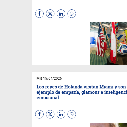
El fútbol se convierte en arte,
cultura y experiencia colectiva.
El Bayfront volverá a tener un
ecosistema de museo lúdico,
como fue el innovador
fanzone Albiceleste, que creó
un mundo temático para
todos.
Mié
15/04/2026
Los reyes de Holanda visitan Miami y son
ejemplo de empatía, glamour e inteligenc
emocional