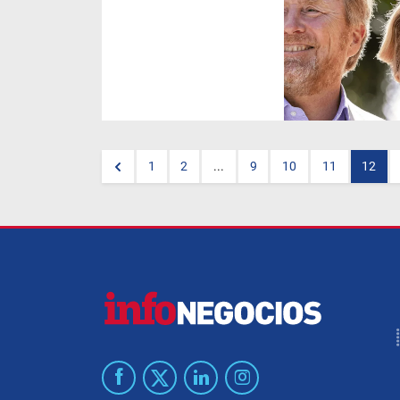
Los reyes
Guillermo Alejandro
y
Máxima
de Holanda visitaron
Miami como parte de una gira
por Estados Unidos tras su
paso por la
Casa Blanca.
Durante su estancia,
destacaron por una visita a la
Pequeña Habana.
1
2
...
9
10
11
12