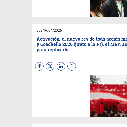
de celebridades, marcas,
RRSS y medios en el
calendario de la Fórmula 1.
Jue
16/04/2026
Activación: el nuevo rey de toda acción m
y Coachella 2026 (junto a la F1), el MBA a
para replicarlo
Los mejores estrategas del
mundo explican por qué las
marcas que no crean
universos habitables están
condenadas a la irrelevancia.
Phygital, vivencia temática y
relevancia cultural: el rediseño
del ADN del Marketing hoy.