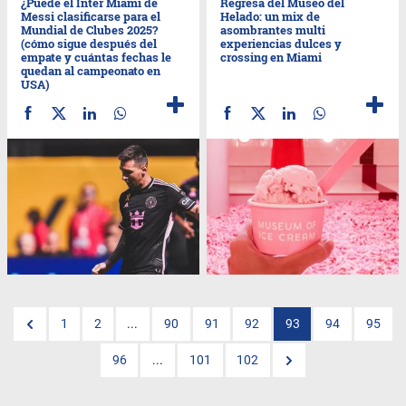
¿Puede el Inter Miami de
Regresa del Museo del
Messi clasificarse para el
Helado: un mix de
Mundial de Clubes 2025?
asombrantes multi
(cómo sigue después del
experiencias dulces y
empate y cuántas fechas le
crossing en Miami
quedan al campeonato en
USA)
1
2
...
90
91
92
93
94
95
96
...
101
102