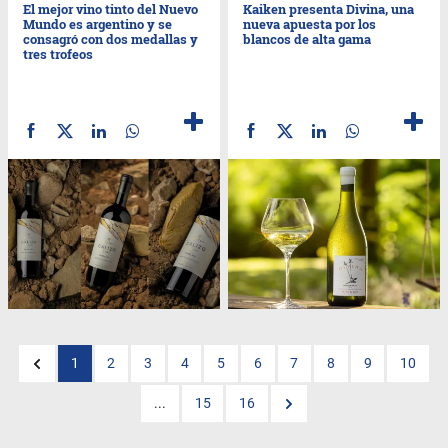
El mejor vino tinto del Nuevo
Kaiken presenta Divina, una
Mundo es argentino y se
nueva apuesta por los
consagró con dos medallas y
blancos de alta gama
tres trofeos
1
2
3
4
5
6
7
8
9
10
...
15
16