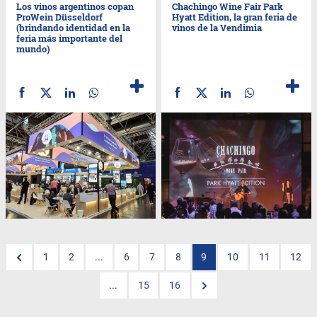
Los vinos argentinos copan
Chachingo Wine Fair Park
ProWein Düsseldorf
Hyatt Edition, la gran feria de
(brindando identidad en la
vinos de la Vendimia
feria más importante del
mundo)
1
2
...
6
7
8
9
10
11
12
...
15
16